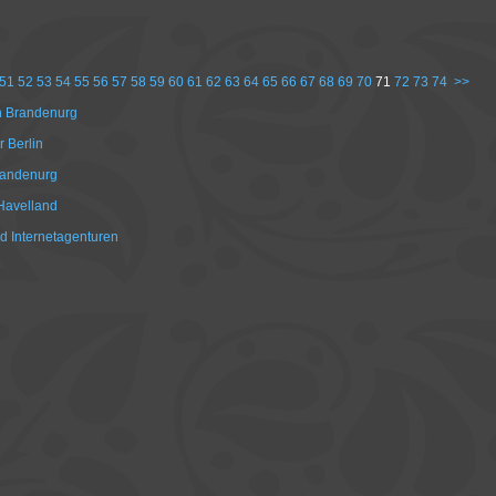
51
52
53
54
55
56
57
58
59
60
61
62
63
64
65
66
67
68
69
70
71
72
73
74
>>
n Brandenurg
 Berlin
randenurg
Havelland
d Internetagenturen