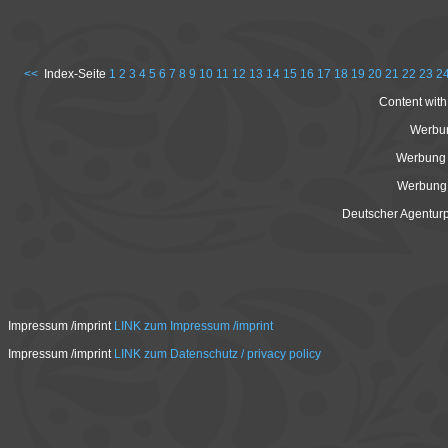
<<
Index-Seite
1
2
3
4
5
6
7
8
9
10
11
12
13
14
15
16
17
18
19
20
21
22
23
2
Content with
Werbun
Werbung 
Werbung 
Deutscher Agenturp
Impressum /imprint
LINK zum Impressum /imprint
Impressum /imprint
LINK zum Datenschutz / privacy policy