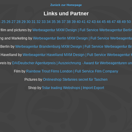
Zurück zur Homepage
Links und Partner
4
25
26
27
28
29
30
31
32
33
34
35
36
37
38
39
40
41
42
43
44
45
46
47
48
49
50
 film and pictures by
Werbeagentur MXM Design | Full Service Werbeagentur Berli
g and Marketing by
Werbeagentur Berlin MXM Design | Full Service Werbeagentur
Berlin by
Werbeagentur Brandenburg MXM Design | Full Service Werbeagentur B
Havelland by
Werbeagentur Havelland MXM Design | Full Service Werbeagentur 
reis by
DA/Deutscher Agenturpreis | Auszeichnung - Award für Werbeagenturen un
Film by
Rainbow Trout Films London | Full Service Film Company
Pictures by
Onlineshop Stefanies secret für Taschen
Shop by
5star trading Webshops | Import Export